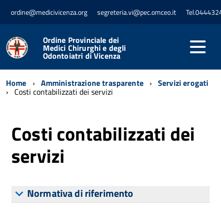
ordine@medicivicenza.org
segreteria.vi@pec.omceo.it
Tel.044432
Ordine Provinciale dei
Medici Chirurghi e degli
Odontoiatri di Vicenza
Home
Amministrazione trasparente
Servizi erogati
Costi contabilizzati dei servizi
Costi contabilizzati dei
servizi
Normativa di riferimento