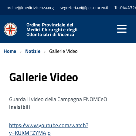
ordine@medicivicenza.org
segreteria.vi@pec.omceo.it
Tel.044432
Ordine Provinciale dei
Medici Chirurghi e degli
Odontoiatri di Vicenza
Home
Notizie
Gallerie Video
Gallerie Video
Guarda il video della Campagna FNOMCeO
Invisibili
https://www.youtube.com/watch?
v=KUKMFZYMAJo