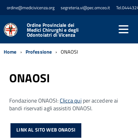
ordine@medicivicenza.org
segreteria.vi@pec.omceo.it
Tel.044432
Ordine Provinciale dei
Medici Chirurghi e degli
Odontoiatri di Vicenza
Home
Professione
ONAOSI
ONAOSI
Fondazione ONAOSI:
Clicca qui
per accedere ai
bandi riservati agli assistiti ONAOSI.
LINK AL SITO WEB ONAOSI