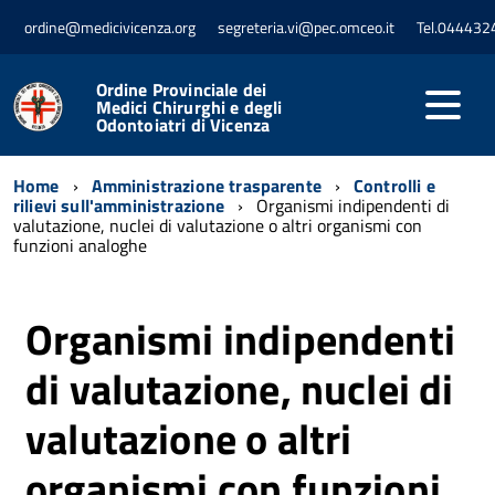
ordine@medicivicenza.org
segreteria.vi@pec.omceo.it
Tel.044432
Ordine Provinciale dei
Medici Chirurghi e degli
Odontoiatri di Vicenza
Home
Amministrazione trasparente
Controlli e
rilievi sull'amministrazione
Organismi indipendenti di
valutazione, nuclei di valutazione o altri organismi con
funzioni analoghe
Organismi indipendenti
di valutazione, nuclei di
valutazione o altri
organismi con funzioni