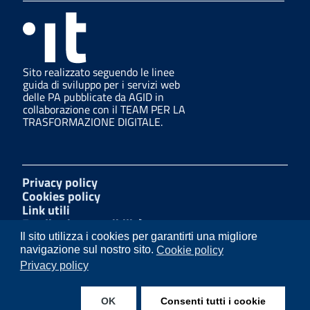
Sito realizzato seguendo le linee
guida di sviluppo per i servizi web
delle PA pubblicate da AGID in
collaborazione con il TEAM PER LA
TRASFORMAZIONE DIGITALE.
Privacy policy
Cookies policy
Link utili
Feedback accessibilità
Amministrazione trasparente
Il sito utilizza i cookies per garantirti una migliore
Mappa del sito
navigazione sul nostro sito.
Cookie policy
W3C Css
Privacy policy
Dichiarazione di accessibilità
OK
Consenti tutti i cookie