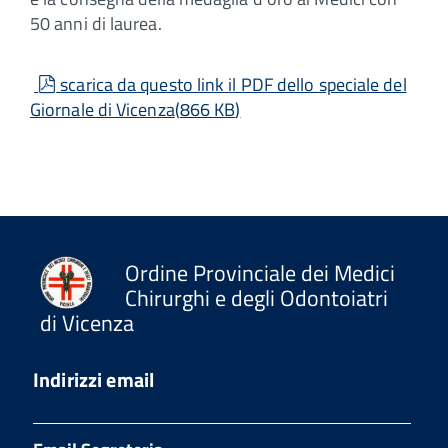
50 anni di laurea.
pdf
scarica da questo link il PDF dello speciale del
Giornale di Vicenza
(
866 KB
)
Ordine Provinciale dei Medici
Chirurghi e degli Odontoiatri
di Vicenza
Indirizzi email