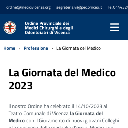
ordine@medicivicenza.org
segreteria.vi@pec.omceo.it
Tel.044432
Ordine Provinciale dei
Medici Chirurghi e degli
Odontoiatri di Vicenza
Home
Professione
La Giornata del Medico
La Giornata del Medico
2023
ll nostro Ordine ha celebrato il 14/10/2023 al
Teatro Comunale di Vicenza
la Giornata del
Medico
con il Giuramento di nuovi giovani Colleghi
e la consegna della medaglia d'oro ai Medici con