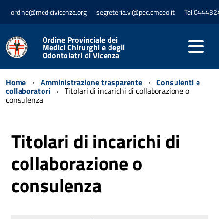
ordine@medicivicenza.org
segreteria.vi@pec.omceo.it
Tel.044432
Ordine Provinciale dei
Medici Chirurghi e degli
Odontoiatri di Vicenza
Home
Amministrazione trasparente
Consulenti e
collaboratori
Titolari di incarichi di collaborazione o
consulenza
Titolari di incarichi di
collaborazione o
consulenza