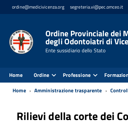
ordine@medicivicenza.org
segreteria.vi@pec.omceo.it
Ordine Provinciale dei M
degli Odontoiatri di Vic
Ente sussidiario dello Stato
Home
Ordine
Professione
Formazio
Home
Amministrazione trasparente
Controll
Rilievi della corte dei C