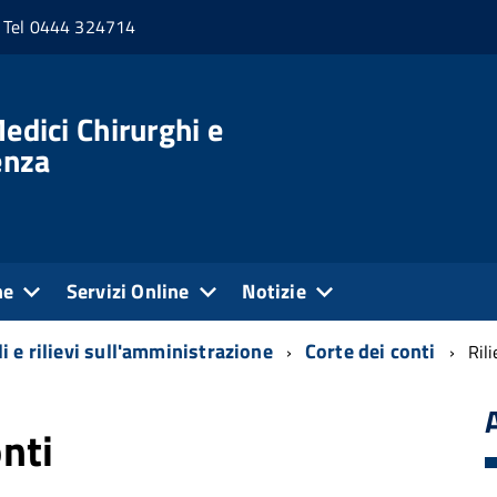
Tel 0444 324714
edici Chirurghi e
enza
ne
Servizi Online
Notizie
i e rilievi sull'amministrazione
Corte dei conti
Rili
onti