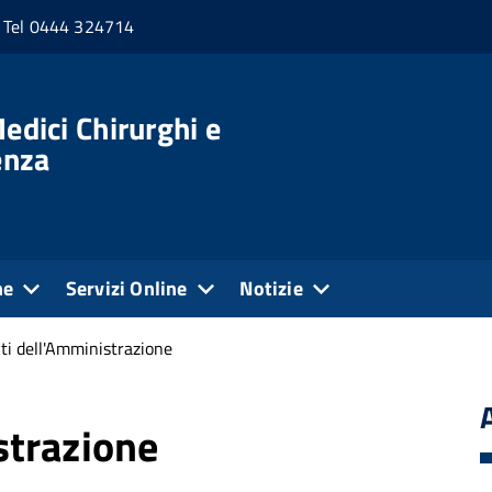
Tel 0444 324714
edici Chirurghi e
enza
ne
Servizi Online
Notizie
i dell'Amministrazione
strazione