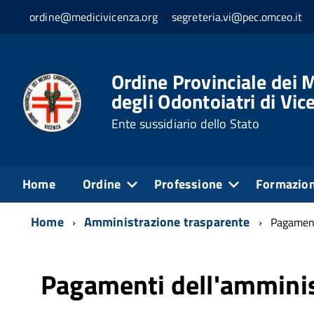
ordine@medicivicenza.org
segreteria.vi@pec.omceo.it
Ordine Provinciale dei M
degli Odontoiatri di Vic
Ente sussidiario dello Stato
Home
Ordine
Professione
Formazio
Home
Amministrazione trasparente
Pagament
Pagamenti dell'ammini