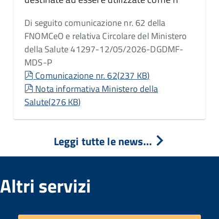
Di seguito comunicazione nr. 62 della
FNOMCeO e relativa Circolare del Ministero
della Salute 41297-12/05/2026-DGDMF-
MDS-P
pdf
Comunicazione nr. 62
(
237 KB
)
pdf
Nota informativa Ministero della
Salute
(
276 KB
)
Leggi tutte le news...
Altri servizi