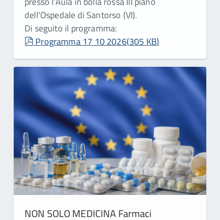
presso l'Aula in bolla rossa III piano
dell'Ospedale di Santorso (VI).
Di seguito il programma:
pdf
Programma 17 10 2026
(
305 KB
)
NON SOLO MEDICINA Farmaci