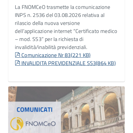
La FNOMCeO trasmette la comunicazione
INPS n. 2536 del 03.08.2026 relativa al
rilascio della nuova versione
dell’applicazione internet “Certificato medico
– mod. SS3” per la richiesta di
invalidità/inabilità previdenziali.
pdf
Comunicazione Nr 83
(
221 KB
)
pdf
INVALIDITA PREVIDENZIALE SS3
(
864 KB
)