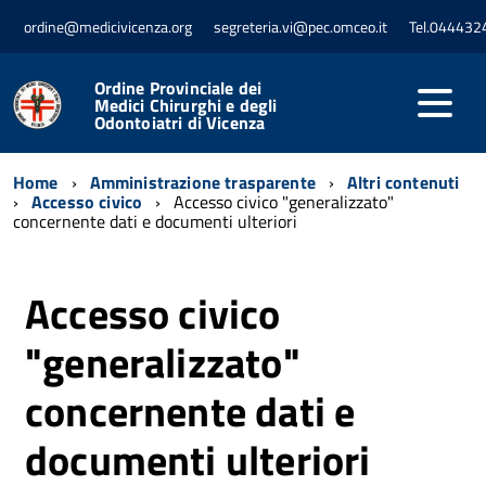
ordine@medicivicenza.org
segreteria.vi@pec.omceo.it
Tel.044432
Ordine Provinciale dei
Medici Chirurghi e degli
Odontoiatri di Vicenza
Home
Amministrazione trasparente
Altri contenuti
Accesso civico
Accesso civico "generalizzato"
concernente dati e documenti ulteriori
Accesso civico
"generalizzato"
concernente dati e
documenti ulteriori