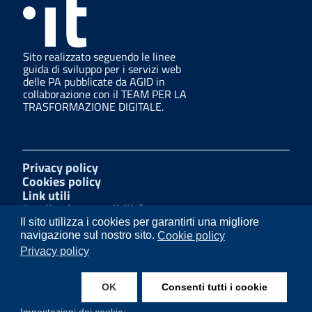
Sito realizzato seguendo le linee
guida di sviluppo per i servizi web
delle PA pubblicate da AGID in
collaborazione con il TEAM PER LA
TRASFORMAZIONE DIGITALE.
Privacy policy
Cookies policy
Link utili
Feedback accessibilità
Amministrazione trasparente
Il sito utilizza i cookies per garantirti una migliore
Mappa del sito
navigazione sul nostro sito.
Cookie policy
W3C Css
Privacy policy
Dichiarazione di accessibilità
OK
Consenti tutti i cookie
Facebook