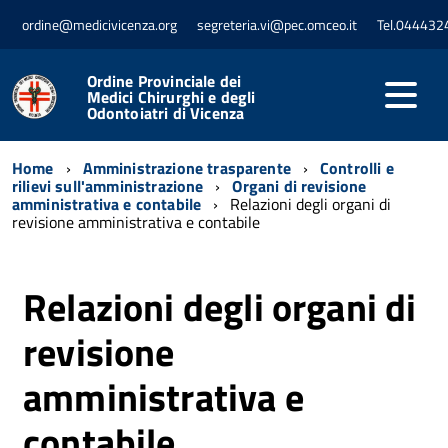
ordine@medicivicenza.org
segreteria.vi@pec.omceo.it
Tel.044432
Ordine Provinciale dei
Medici Chirurghi e degli
Odontoiatri di Vicenza
Home
Amministrazione trasparente
Controlli e
rilievi sull'amministrazione
Organi di revisione
amministrativa e contabile
Relazioni degli organi di
revisione amministrativa e contabile
Relazioni degli organi di
revisione
amministrativa e
contabile