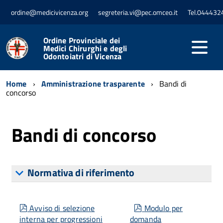
ordine@medicivicenza.org
segreteria.vi@pec.omceo.it
Tel.044432
Ordine Provinciale dei
Medici Chirurghi e degli
Odontoiatri di Vicenza
Home
Amministrazione trasparente
Bandi di
concorso
Bandi di concorso
Normativa di riferimento
pdf
pdf
Avviso di selezione
Modulo per
interna per progressioni
domanda