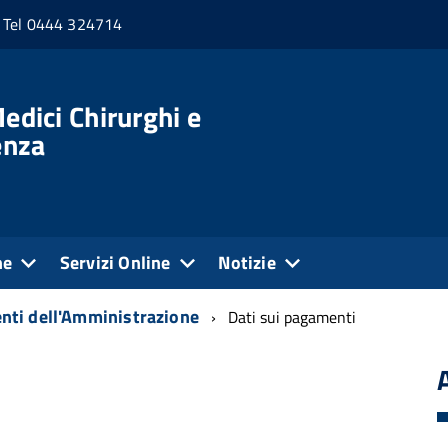
Tel 0444 324714
edici Chirurghi e
enza
ne
Servizi Online
Notizie
ti dell'Amministrazione
Dati sui pagamenti