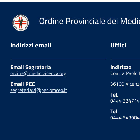
Ordine Provinciale dei Medic
Indirizzi email
Uffici
Email Segreteria
Indirizzo
ordine@medicivicenza.org
Contrà Paolo 
Email PEC
36100 Vicenza
segreteria.vi@pec.omceo.it
Tel.
0444 324714
Tel.
0444 543084