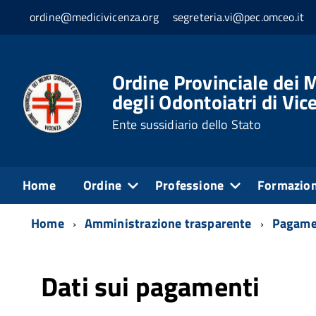
ordine@medicivicenza.org
segreteria.vi@pec.omceo.it
Ordine Provinciale dei M
degli Odontoiatri di Vic
Ente sussidiario dello Stato
Home
Ordine
Professione
Formazio
Home
Amministrazione trasparente
Pagamen
Dati sui pagamenti