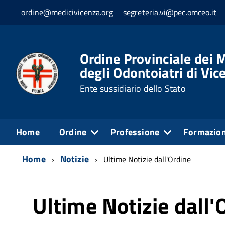
ordine@medicivicenza.org
segreteria.vi@pec.omceo.it
Ordine Provinciale dei M
degli Odontoiatri di Vic
Ente sussidiario dello Stato
Home
Ordine
Professione
Formazio
Home
Notizie
Ultime Notizie dall'Ordine
Ultime Notizie dall'