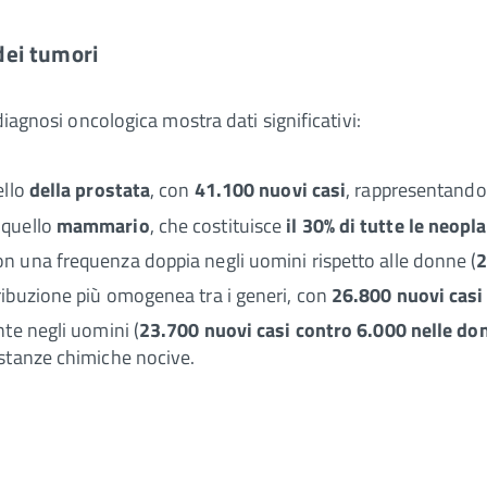
dei tumori
diagnosi oncologica mostra dati significativi:
ello
della prostata
, con
41.100 nuovi casi
, rappresentando
 quello
mammario
, che costituisce
il 30% di tutte le neopl
n una frequenza doppia negli uomini rispetto alle donne (
2
ibuzione più omogenea tra i generi, con
26.800 nuovi casi
te negli uomini (
23.700 nuovi casi contro 6.000 nelle do
ostanze chimiche nocive.