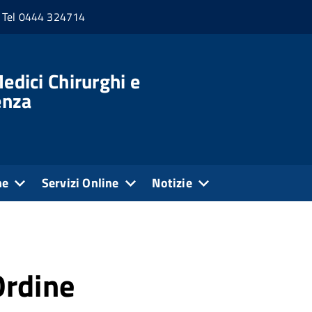
Tel 0444 324714
edici Chirurghi e
enza
ne
Servizi Online
Notizie
Ordine