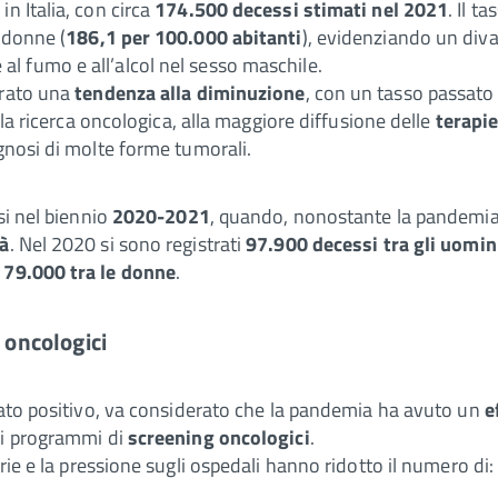
e
in Italia, con circa
174.500 decessi stimati nel 2021
. Il t
e donne (
186,1 per 100.000 abitanti
), evidenziando un divar
l fumo e all’alcol nel sesso maschile.
trato una
tendenza alla diminuzione
, con un tasso passat
lla ricerca oncologica, alla maggiore diffusione delle
terapi
gnosi di molte forme tumorali.
si nel biennio
2020-2021
, quando, nonostante la pandemia 
tà
. Nel 2020 si sono registrati
97.900 decessi tra gli uomin
e 79.000 tra le donne
.
 oncologici
dato positivo, va considerato che la pandemia ha avuto un
e
ai programmi di
screening oncologici
.
tarie e la pressione sugli ospedali hanno ridotto il numero di: