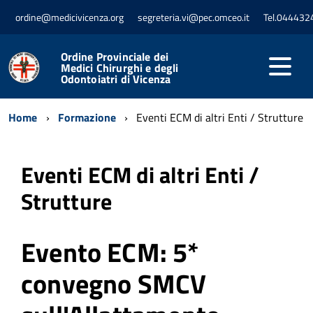
ordine@medicivicenza.org
segreteria.vi@pec.omceo.it
Tel.044432
Ordine Provinciale dei
Medici Chirurghi e degli
Odontoiatri di Vicenza
Home
Formazione
Eventi ECM di altri Enti / Strutture
Eventi ECM di altri Enti /
Strutture
Evento ECM: 5*
convegno SMCV