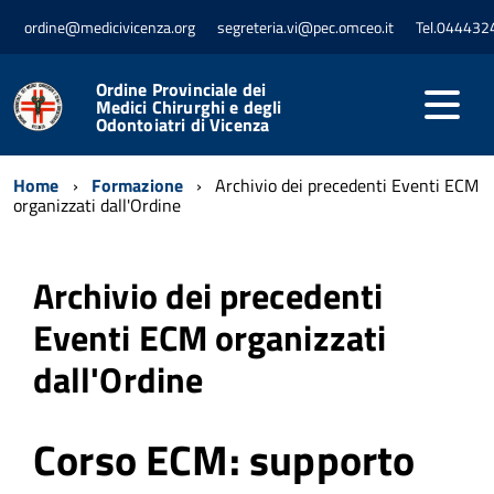
ordine@medicivicenza.org
segreteria.vi@pec.omceo.it
Tel.044432
Ordine Provinciale dei
Medici Chirurghi e degli
Odontoiatri di Vicenza
Home
Formazione
Archivio dei precedenti Eventi ECM
organizzati dall'Ordine
Archivio dei precedenti
Eventi ECM organizzati
dall'Ordine
Corso ECM: supporto