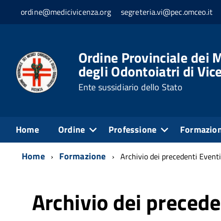
ordine@medicivicenza.org
segreteria.vi@pec.omceo.it
Ordine Provinciale dei M
degli Odontoiatri di Vic
Ente sussidiario dello Stato
Home
Ordine
Professione
Formazio
Home
Formazione
Archivio dei precedenti Eventi
Archivio dei precede