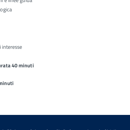
i e linee guida
logica
i interesse
urata 40 minuti
minuti