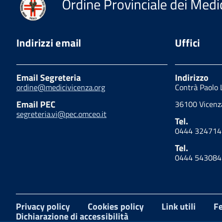
Ordine Provinciale dei Medic
Indirizzi email
Uffici
Email Segreteria
Indirizzo
ordine@medicivicenza.org
Contrà Paolo 
Email PEC
36100 Vicenza
segreteria.vi@pec.omceo.it
Tel.
0444 324714
Tel.
0444 543084
Privacy policy
Cookies policy
Link utili
Fe
Dichiarazione di accessibilità